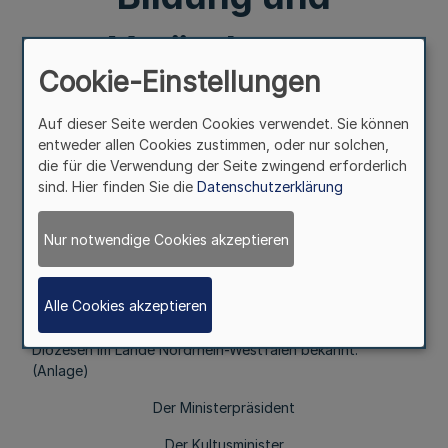
Veränderung
Cookie-Einstellungen
katholischer
Auf dieser Seite werden Cookies verwendet. Sie können
entweder allen Cookies zustimmen, oder nur solchen,
Kirchengemeinden
die für die Verwendung der Seite zwingend erforderlich
sind. Hier finden Sie die
Datenschutzerklärung
Mehr
Nur notwendige Cookies akzeptieren
Vom 21. November 1960
Alle Cookies akzeptieren
Die Landesregierung gibt die folgende Vereinbarung
zwischen dem Lande Nordrhein-Westfalen und den
Diözesen im Lande Nordrhein-Westfalen bekannt.
(Anlage)
Der Ministerpräsident
Der Kultusminister