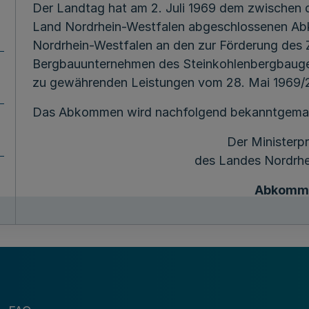
Der Landtag hat am 2. Juli 1969 dem zwischen
Land Nordrhein-Westfalen abgeschlossenen Ab
Nordrhein-Westfalen an den zur Förderung des
Bergbauunternehmen des Steinkohlenbergbaugeb
zu gewährenden Leistungen vom 28. Mai 1969/2
Das Abkommen wird nachfolgend bekanntgema
Der Ministerp
des Landes Nordrhe
Abkomm
über die Beteiligung des Lan
an den zur Förderung des 
Bergbauunternehmen des Steink
zu einer Gesamtgesellschaft z
Zwischen der Bundesrepublik Deutschland,