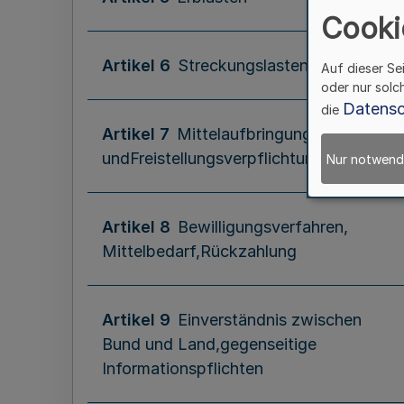
Cooki
Artikel 6
Streckungslasten
Auf dieser Se
oder nur solc
Datensc
die
Artikel 7
Mittelaufbringung
undFreistellungsverpflichtung
Nur notwend
Artikel 8
Bewilligungsverfahren,
Mittelbedarf,Rückzahlung
Artikel 9
Einverständnis zwischen
Bund und Land,gegenseitige
Informationspflichten