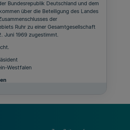
 der Bundesrepublik Deutschland und dem
kommen über die Beteiligung des Landes
 Zusammenschlusses der
iets Ruhr zu einer Gesamtgesellschaft
. Juni 1969 zugestimmt.
cht.
räsident
in-Westfalen
en
des Nordrhein-Westfalen
Zusammenschlusses der
ohlenbergbaugebiets Ruhr
u gewährenden Leistungen