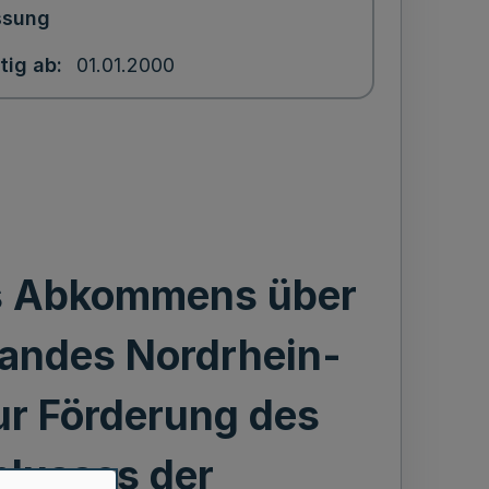
ssung
tig ab
01.01.2000
s Abkommens über
Landes Nordrhein-
ur Förderung des
lusses der