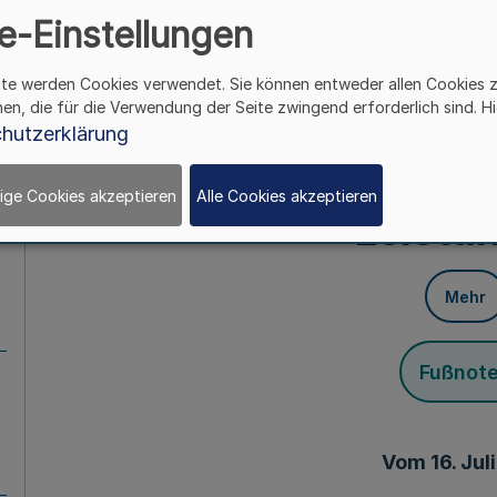
e-Einstellungen
Bergbauunter
ite werden Cookies verwendet. Sie können entweder allen Cookies 
Steinkohlenbergbaugeb
hen, die für die Verwendung der Seite zwingend erforderlich sind. Hi
hutzerklärung
Gesamtgesellschaf
ige Cookies akzeptieren
Alle Cookies akzeptieren
Leistu
Mehr
Fußnot
Vom 16. Jul