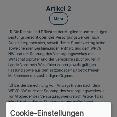
Artikel 2
Mehr
(1) Die Rechte und Pflichten der Mitglieder und sonstigen
Leistungsberechtigten des Versorgungswerkes nach
Artikel 1 ergeben sich, soweit dieser Staatsvertrag keine
abweichenden Bestimmungen enthält, aus dem WPVG
NW und der Satzung des Versorgungswerkes der
Wirtschaftsprüfer und der vereidigten Buchprüfer im
Lande Nordrhein-Westfalen in ihrer jeweils gültigen
Fassung sowie aus den satzungsgemäß getroffenen
Maßnahmen der zuständigen Organe.
(2) Bei der Berechnung von Antragsfristen nach dem
WPVG NW oder der Satzung des Versorgungswerkes ist
für Mitglieder des Versorgungswerks nach Artikel 1 das
Inkrafttreten dieses Staatsvertrages maßgebend.
Artikel 3
Cookie-Einstellungen