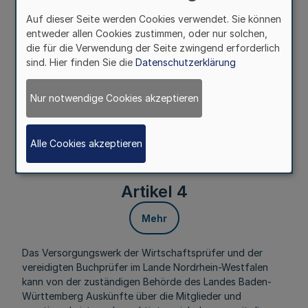
Mehr
Auf dieser Seite werden Cookies verwendet. Sie können
entweder allen Cookies zustimmen, oder nur solchen,
die für die Verwendung der Seite zwingend erforderlich
Die Vollstreckung von Verwaltungsakten des
sind. Hier finden Sie die
Datenschutzerklärung
Versorgungswerkes der Wirtschaftsprüfer und der
vereidigten Buchprüfer im Lande Nordrhein-Westfalen
richtet sich im Lande Baden-Württemberg nach dem
Nur notwendige Cookies akzeptieren
Verwaltungsvollstreckungsgesetz für das Land Baden-
Württemberg in der jeweils geltenden Fassung.
Vollstreckungsbehörde ist das Versorgungswerk der
Alle Cookies akzeptieren
Wirtschaftsprüfer und der vereidigten Buchprüfer im
Lande Nordrhein-Westfalen.
Artikel 4
Mehr
Das Versorgungswerk der Wirtschaftsprüfer und der
vereidigten Buchprüfer im Lande Nordrhein-Westfalen
kann von der zuständigen Behörde des Landes Baden-
Württemberg Auskünfte über die Mitglieder und