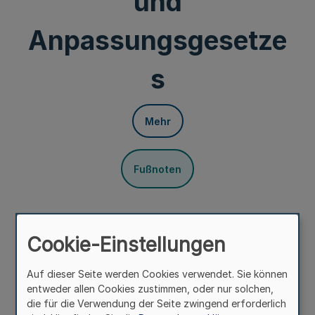
und
Anpassungsgesetze
s
Mehr
Fußnoten
Vom 13. November 1962
Cookie-Einstellungen
Aus dem Beschluß des Bundesverfassungsgerichts - 2
BvL 5/60 - vom 13. November 1962 in dem Verfahren
Auf dieser Seite werden Cookies verwendet. Sie können
wegen verfassungsrechtlicher Prüfung
entweder allen Cookies zustimmen, oder nur solchen,
die für die Verwendung der Seite zwingend erforderlich
des § 6 Abs. 1 Satz 2 des nordrhein-westfälischen