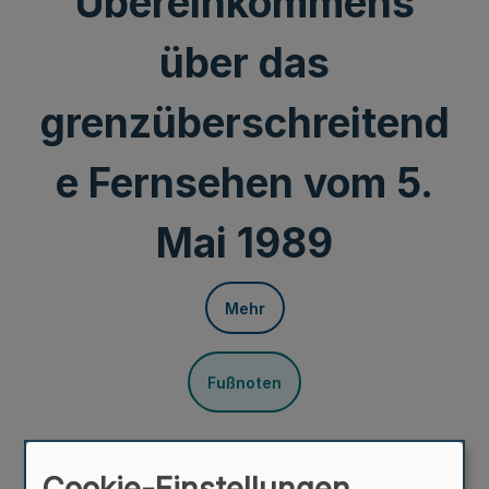
Übereinkommens
über das
grenzüberschreitend
e Fernsehen vom 5.
Mai 1989
Mehr
Fußnoten
Vom 1. Februar 2000