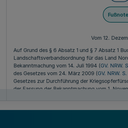
Fußnot
Vom 12. Dezem
Auf Grund des § 6 Absatz 1 und § 7 Absatz 1 Bu
Landschaftsverbandsordnung für das Land Nord
Bekanntmachung vom 14. Juli 1994 (
GV. NRW. S
des Gesetzes vom 24. März 2009 (
GV. NRW. S.
Gesetzes zur Durchführung der Kriegsopferfürs
der Fassung der Bekanntmachung vom 1. Novem
geändert durch Artikel 5 des Gesetzes vom 30.
Landschaftsversammlung Rheinland am 10. Dez
beschlossen:
§ 1