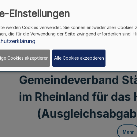
Sozialgesetzbuch - N
e-Einstellungen
IX) an die örtlichen 
ite werden Cookies verwendet. Sie können entweder allen Cookies 
hen, die für die Verwendung der Seite zwingend erforderlich sind. Hi
hutzerklärung
den Kreisen, kreisf
ige Cookies akzeptieren
Alle Cookies akzeptieren
kreisangehörigen 
Gemeindeverband St
im Rheinland für das 
(Ausgleichsabgab
Mehr