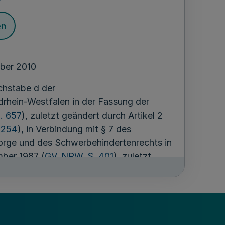
en
ber 2010
chstabe d der
rhein-Westfalen in der Fassung der
. 657
), zuletzt geändert durch Artikel 2
 254
), in Verbindung mit § 7 des
orge und des Schwerbehindertenrechts in
ber 1987 (
GV. NRW. S. 401
), zuletzt
 Oktober 2007 (
GV. NRW. S. 482
), hat die
ember 2010 folgende Satzung