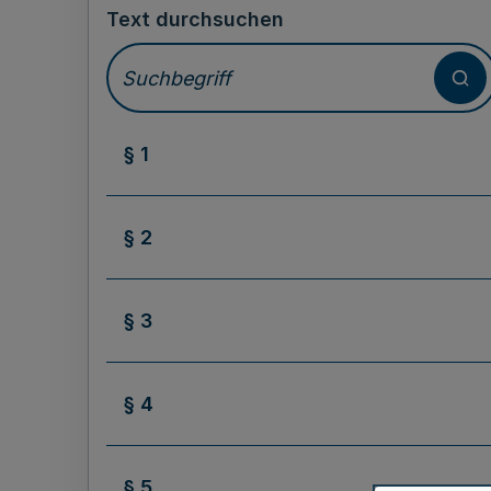
Text durchsuchen
§ 1
§ 2
§ 3
§ 4
§ 5