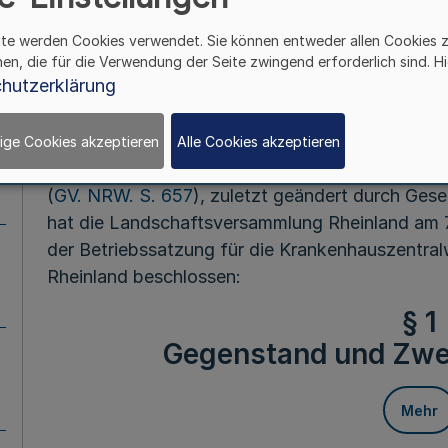
Fußnot
ite werden Cookies verwendet. Sie können entweder allen Cookies 
hen, die für die Verwendung der Seite zwingend erforderlich sind. Hi
hutzerklärung
Vom 7. Septem
Aufgrund von § 6 Abs. 1 und § 7 Abs. 1 Buchst
ige Cookies akzeptieren
Alle Cookies akzeptieren
das Land Nordrhein-Westfalen in der Fassung d
(
GV. NRW. S. 657
), zuletzt geändert durch Gese
hat die Landschaftsversammlung Rheinland am
der Betriebssatzung für die Krankenhauszentr
Rheinland beschlossen:
§ 1
Gegenstand und Zwe
Mehr