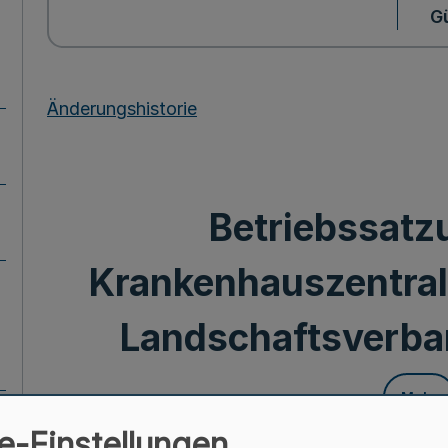
Gü
Änderungshistorie
Betriebssatzu
Krankenhauszentra
Landschaftsverba
Mehr
e-Einstellungen