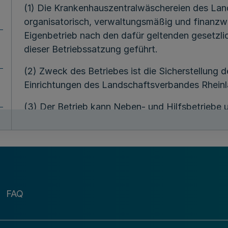
(1) Die Krankenhauszentralwäschereien des La
organisatorisch, verwaltungsmäßig und finanzwi
Eigenbetrieb nach den dafür geltenden gesetzl
dieser Betriebssatzung geführt.
(2) Zweck des Betriebes ist die Sicherstellung
Einrichtungen des Landschaftsverbandes Rheinl
(3) Der Betrieb kann Neben- und Hilfsbetriebe 
fördern und wirtschaftlich mit ihm zusammenhä
§ 2
Name des B
Mehr
FAQ
Der Betrieb führt die Bezeichnung „Krankenhau