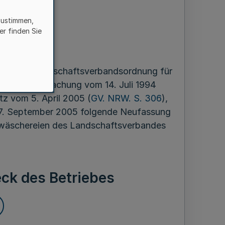
en
zustimmen,
er finden Sie
ber 2005
abe d der Landschaftsverbandsordnung für
er Bekanntmachung vom 14. Juli 1994
tz vom 5. April 2005 (
GV. NRW. S. 306
),
 7. September 2005 folgende Neufassung
alwäschereien des Landschaftsverbandes
ck des Betriebes