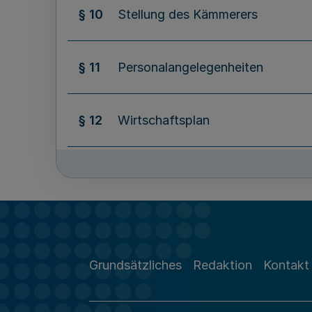
§ 10
Stellung des Kämmerers
§ 11
Personalangelegenheiten
§ 12
Wirtschaftsplan
§ 13
Wirtschaftsführung und
Rechnungswesen
§ 14
Zahlungsverkehr
Grundsätzliches
Redaktion
Kontakt
§ 15
Stammkapital