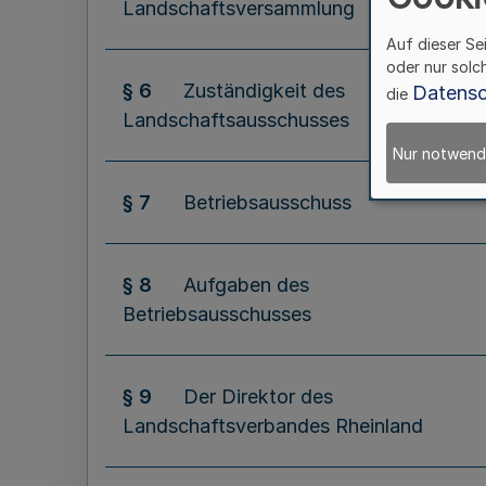
Landschaftsversammlung
Auf dieser Se
oder nur solc
§ 6
Zuständigkeit des
Datensc
die
Landschaftsausschusses
Nur notwend
§ 7
Betriebsausschuss
§ 8
Aufgaben des
Betriebsausschusses
§ 9
Der Direktor des
Landschaftsverbandes Rheinland