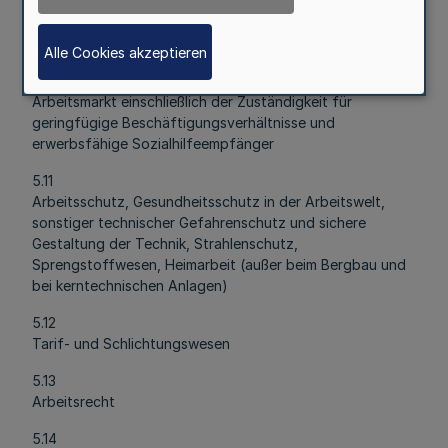
5.9
Sonstige Einzelfragen der Wirtschaft, soweit sie nicht
anderen Ministerien zugewiesen sind
Alle Cookies akzeptieren
5.10
Arbeitsmarkt einschließlich der Zuständigkeit für
geringfügige Beschäftigungsverhältnisse und
erwerbsfähige Sozialhilfeempfänger
5.11
Arbeitsschutz, Gesundheitsschutz in der Arbeitswelt,
sonstiger technischer Gefahrenschutz und sichere
Gestaltung der Technik, Strahlenschutz,
Sprengstoffwesen, Heimarbeit (außer beim Bergbau und
bei kerntechnischen Anlagen)
5.12
Tarif- und Schlichtungswesen
5.13
Arbeitsrecht
5.14