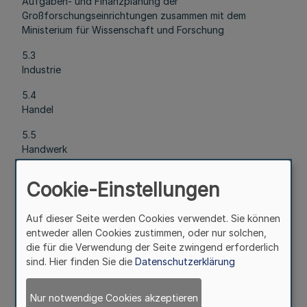
Aufgaben- und Finanzplanung der
Großforschungseinrichtungen zusammen mit dem
Ministerium für Wissenschaft und Forschung
5.3
Industrie
5.4
Handel
5.5
Handwerk
5.6
Cookie-Einstellungen
Außenwirtschaft
5.7
Auf dieser Seite werden Cookies verwendet. Sie können
Eichwesen und Materialprüfung
entweder allen Cookies zustimmen, oder nur solchen,
die für die Verwendung der Seite zwingend erforderlich
5.8
sind. Hier finden Sie die
Datenschutzerklärung
Gründungsinitiative für Kulturschaffende
Start Art",
"
Nordrhein-Westfalen-Forum Kultur und Wirtschaft
Nur notwendige Cookies akzeptieren