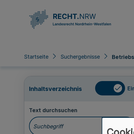
Direkt zum Inhalt
Startseite
Suchergebnisse
Betrieb
Ei
Inhaltsverzeichnis
Text durchsuchen
Cooki