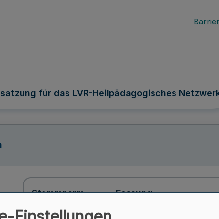
Barrier
ssatzung für das LVR-Heilpädagogisches Netzwer
n
Stammnorm
Fassung
e-Einstellungen
Gültig ab
07.02.2009