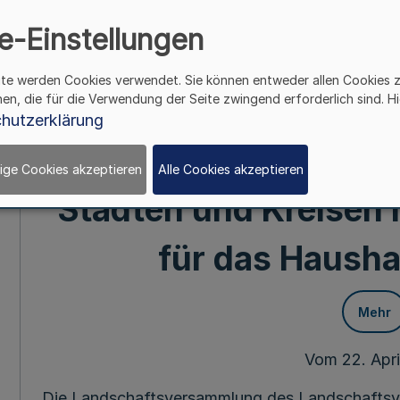
Westfalen aus der 
e-Einstellungen
nach § 77 Sozialgese
ite werden Cookies verwendet. Sie können entweder allen Cookies 
hen, die für die Verwendung der Seite zwingend erforderlich sind. Hi
an die örtlichen Träger
hutzerklärung
Städten, Großen k
ige Cookies akzeptieren
Alle Cookies akzeptieren
Städten und Kreisen 
für das Hausha
Mehr
Vom 22. Apri
Die Landschaftsversammlung des Landschaftsv