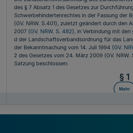
des § 7 Absatz 1 des Gesetzes zur Durchführun
Schwerbehindertenrechtes in der Fassung der
(GV. NRW. S.401), zuletzt geändert durch den A
2007 (
GV. NRW. S. 482
), in Verbindung mit den
d der Landschaftsverbandsordnung für das Lan
der Bekanntmachung vom 14. Juli 1994 (
GV. NR
2 des Gesetzes vom 24. März 2009 (GV. NRW. S
Satzung beschlossen:
§ 1
Mehr
Für das Haushaltsjahr 2010 werden den kreisfre
Städten und Kreisen als örtlichen Trägern zur E
1 Nummer 3 SGB IX in Verbindung mit § 1 Absat
Regelung von Zuständigkeiten nach dem Sozial