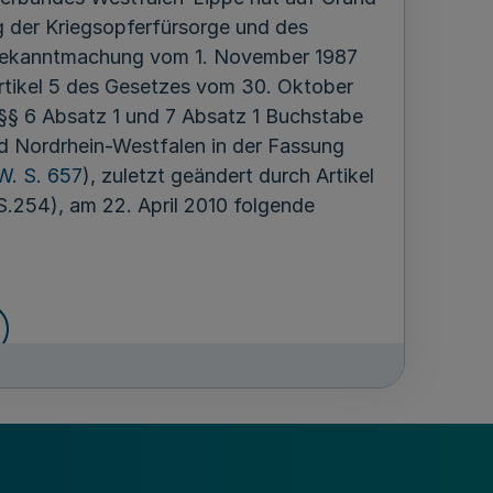
g der Kriegsopferfürsorge und des
 Bekanntmachung vom 1. November 1987
rtikel 5 des Gesetzes vom 30. Oktober
 §§ 6 Absatz 1 und 7 Absatz 1 Buchstabe
d Nordrhein-Westfalen in der Fassung
W. S. 657
), zuletzt geändert durch Artikel
.254), am 22. April 2010 folgende
ien Städten, Großen kreisangehörigen
rfüllung ihrer Aufgaben nach § 102 Absatz
z 1 Nummer 6 der Verordnung zur
gesetzbuch IX vom 31. Januar 1989(GV.