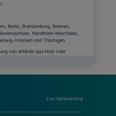
n.
n, Berlin, Brandenburg, Bremen,
edersachsen, Nordrhein-Westfalen,
leswig-Holstein und Thüringen.
lung von Artikeln aus Holz oder
on und Soziales des Landes Nordrhein-
Zum Seitenanfang
ium