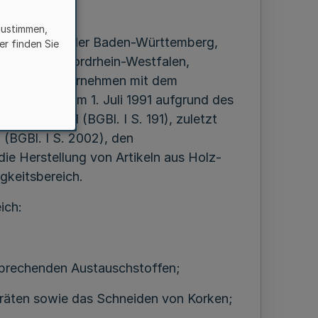
i 1991
zustimmen,
örden der Länder Baden-Württemberg,
er finden Sie
ersachsen, Nordrhein-Westfalen,
n und im Einvernehmen mit dem
eitere ich zum 1. Juli 1991 aufgrund des
. März 1951 (BGBl. I S. 191), zuletzt
(BGBl. I S. 2002), den
e Herstellung von Artikeln aus Holz-
gkeitsbereich.
ich:
tsprechenden Austauschstoffen;
räten sowie das Schneiden von Korken;