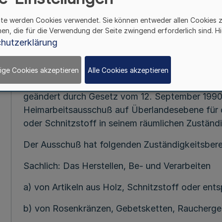
Vom 26. Jun
ite werden Cookies verwendet. Sie können entweder allen Cookies 
1. Nach Vereinbarung der Obersten Arbeitsbeh
hen, die für die Verwendung der Seite zwingend erforderlich sind. Hi
hutzerklärung
Bayern, Berlin, Bremen, Hamburg, Hessen, Nied
Rheinland-Pfalz, Schleswig-Holstein, Thüringe
Bundesminister für Arbeit und Sozialordnung erw
ige Cookies akzeptieren
Alle Cookies akzeptieren
§ 4 Abs. 1 des Heimarbeitsgesetzes (HAG) vom 14
geändert durch Gesetz vom 12. September 1990 
Heimarbeitsausschuß auf Überlandesebene für di
oder Schnitzstoff in seinem räumlichen Zuständi
Der Ausschuß hat folgenden Zuständigkeitsbere
Sachlich: Das Herstellen, Be- und Verarbeiten
a) von Artikeln aus Holz, Schnitzstoff oder en
b) von Rosenkränzen, Gebetsketten, Raucherge