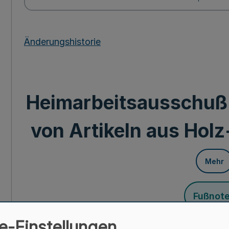
Änderungshistorie
Heimarbeitsausschuß f
von Artikeln aus Holz
Mehr
Fußnot
e-Einstellungen