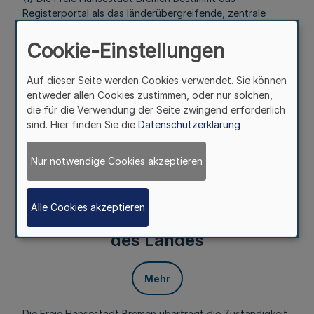
Registerportal als das länderübergreifende, zentrale
elektronische Informations- und Kommunikationssystem
im Sinne von § 10 des Handelsgesetzbuchs, über das die
Cookie-Einstellungen
Bekanntmachung der Eintragungen erfolgt.
Auf dieser Seite werden Cookies verwendet. Sie können
(2) Die Registerbekanntmachungen der Amtsgerichte
entweder allen Cookies zustimmen, oder nur solchen,
werden zur Veröffentlichung an das Land Nordrhein-
die für die Verwendung der Seite zwingend erforderlich
Westfalen übermittelt.
sind. Hier finden Sie die
Datenschutzerklärung
(3) Die Veröffentlichung erfolgt unverzüglich nach dem
Eingang der übermittelten Daten.
Nur notwendige Cookies akzeptieren
§ 4
Zentrale Anmeldung zum
Alle Cookies akzeptieren
elektronischen Abrufverfahren
des Landes
Mehr
Die Freie Hansestadt Bremen überträgt die Zuständigkeit