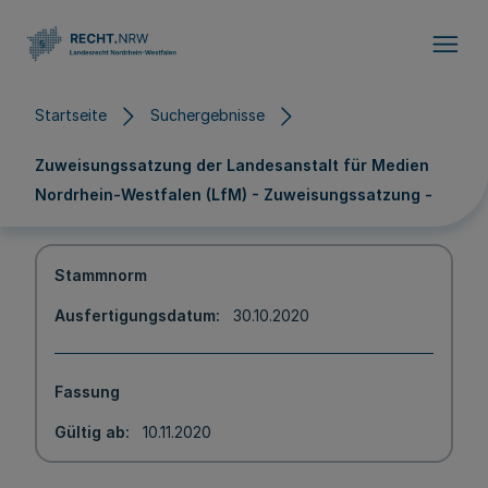
Direkt zum Inhalt
Startseite
Suchergebnisse
Zuweisungssatzung der Landesanstalt für Medien
Nordrhein-Westfalen (LfM) - Zuweisungssatzung -
Stammnorm
Ausfertigungsdatum
30.10.2020
Fassung
Gültig ab
10.11.2020