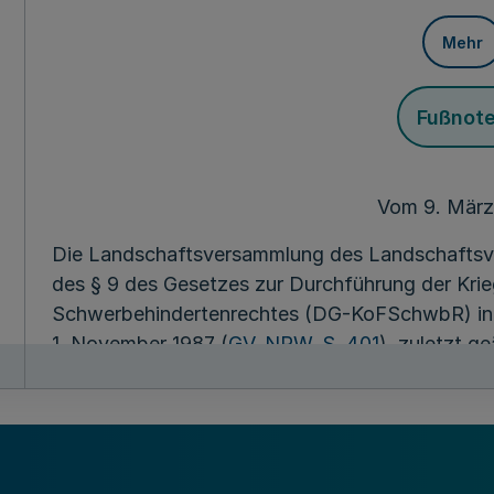
Mehr
Fußnot
Vom 9. Mär
Die Landschaftsversammlung des Landschaftsv
des § 9 des Gesetzes zur Durchführung der Kri
Schwerbehindertenrechtes (DG-KoFSchwbR) in
1. November 1987 (
GV. NRW. S. 401
), zuletzt g
16. Dezember 2004 (
GV. NRW. S. 816
), in Verbi
Buchstabe d der Landschaftsverbandsordnung (
Westfalen in der Fassung der Bekanntmachung v
zuletzt geändert durch Gesetz vom 5. April 200
folgende Satzung des Integrationsamtes beschl