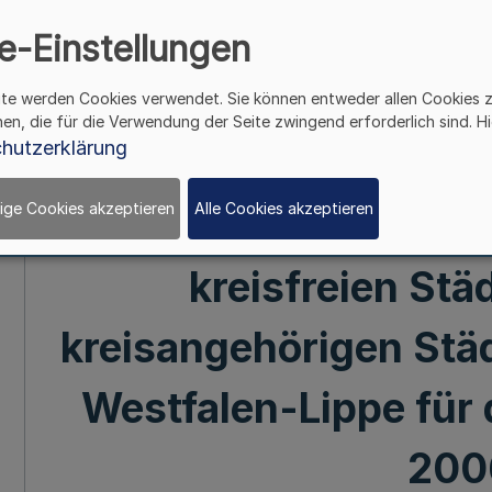
Integrationsam
e-Einstellungen
Ausgleichsabga
ite werden Cookies verwendet. Sie können entweder allen Cookies 
hen, die für die Verwendung der Seite zwingend erforderlich sind. Hi
hutzerklärung
Sozialgesetzbuch IX
ige Cookies akzeptieren
Alle Cookies akzeptieren
örtlichen Fürsorge
kreisfreien Stä
kreisangehörigen Städ
Westfalen-Lippe für 
200