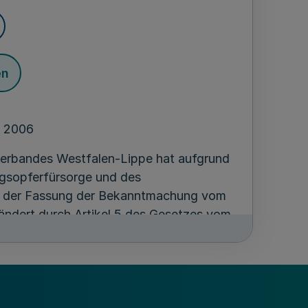
en
z 2006
erbandes Westfalen-Lippe hat aufgrund
egsopferfürsorge und des
 der Fassung der Bekanntmachung vom
eändert durch Artikel 5 des Gesetzes vom
ndung mit den §§ 6 Abs. 1 und 7 Abs. 1
LVerbO) für das Land Nordrhein-
om 14. Juli 1994 (
GV. NRW. S. 657
),
5 (
GV. NRW. S. 306
), am 9. März 2006
ossen: