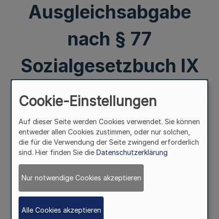
Ausgleichsabgabe
nach § 77
Sozialgesetzbuch IX
(SGB IX) an die
Cookie-Einstellungen
örtlichen
Auf dieser Seite werden Cookies verwendet. Sie können
entweder allen Cookies zustimmen, oder nur solchen,
Fürsorgestellen bei
die für die Verwendung der Seite zwingend erforderlich
sind. Hier finden Sie die
Datenschutzerklärung
den kreisfreien
Nur notwendige Cookies akzeptieren
Städten, Großen
Alle Cookies akzeptieren