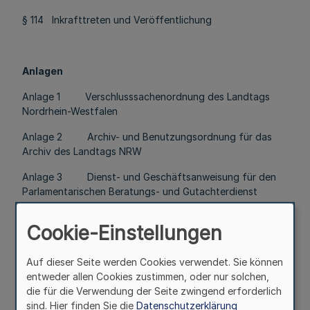
§ 114 Inkrafttreten und Veröffentlichung
Anlagen
Anlage 1 Verschlusssachenordnung des Landtags
Nordrhein-Westfalen
Anlage 2 Archiv- und Benutzungsordnung für das
Archiv des Landtags NRW
Anlage 3 Dienst- und Geschäftsanweisung für den
Parlamentarischen Beratungs- und Gutachterdienst
Cookie-Einstellungen
I. Wahl der Präsidentin bzw. des Präsidenten, der
Stellvertreterinnen bzw. Stellvertreter sowie der
Auf dieser Seite werden Cookies verwendet. Sie können
Schriftführerinnen bzw. Schriftführer
entweder allen Cookies zustimmen, oder nur solchen,
die für die Verwendung der Seite zwingend erforderlich
§ 1
sind. Hier finden Sie die
Datenschutzerklärung