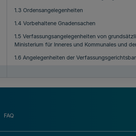
1.3 Ordensangelegenheiten
1.4 Vorbehaltene Gnadensachen
1.5 Verfassungsangelegenheiten von grundsätz
Ministerium für Inneres und Kommunales und de
1.6 Angelegenheiten der Verfassungsgerichtsbar
1.7 Kirchen, Jüdische Kultusgemeinden, sonstige
Weltanschauungsgemeinschaften
1.8 Rundfunkangelegenheiten, Telekommunikatio
Telekommunikationsrechts (soweit ein Bezug z
Presserecht, Medien, Jugendmedienschutz im Be
FAQ
(Rundfunk und Telemedien), Interaktive Medien,
Medienkompetenz