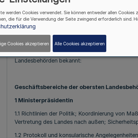
Vom 25. Mär
ite werden Cookies verwendet. Sie können entweder allen Cookies 
hen, die für die Verwendung der Seite zwingend erforderlich sind. Hi
hutzerklärung
Gemäß Artikel 52 Absatz 3 der Verfassung für 
Absätze 2 und 3 des Landesorganisationsgesetz
zuletzt geändert durch Artikel 5 des Gesetzes
ige Cookies akzeptieren
Alle Cookies akzeptieren
706
), gebe ich die nachstehende Neufassung de
Landesbehörden bekannt:
Geschäftsbereiche der obersten Landesbeh
1 Ministerpräsidentin
1.1 Richtlinien der Politik; Koordinierung von
Vertretung des Landes nach außen; Sicherheitsp
1.2 Protokoll und konsularische Angelegenheite