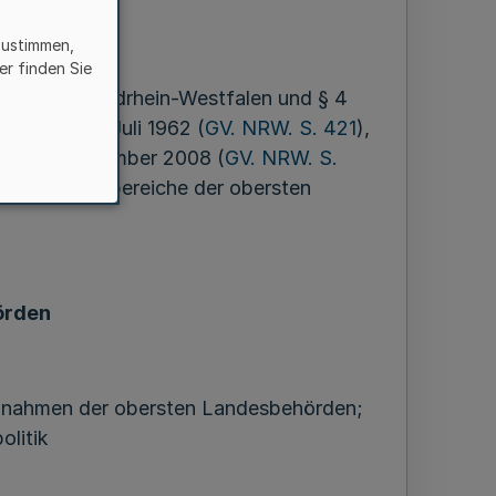
z 2011
zustimmen,
er finden Sie
das Land Nordrhein-Westfalen und § 4
es vom 10. Juli 1962 (
GV. NRW. S. 421
),
 vom 18. November 2008 (
GV. NRW. S.
r Geschäftsbereiche der obersten
örden
 Maßnahmen der obersten Landesbehörden;
olitik
n