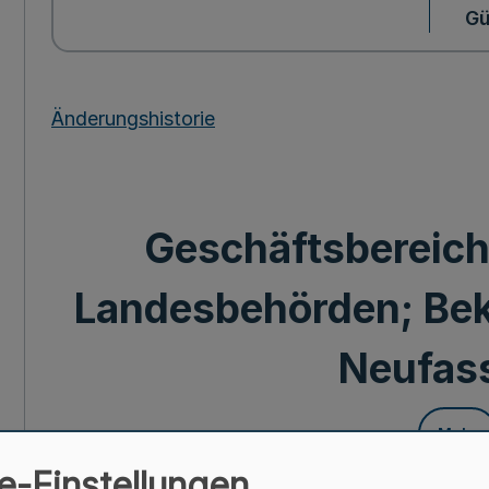
Gü
Änderungshistorie
Geschäftsbereich
Landesbehörden; Be
Neufas
Mehr
e-Einstellungen