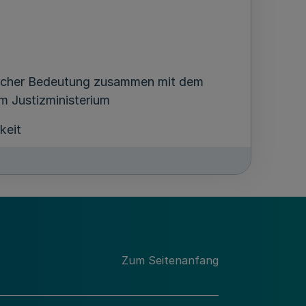
licher Bedeutung zusammen mit dem
m Justizministerium
keit
 Religions- und
nsangelegenheiten einschließlich des
u Rundfunk oder Telemedien besteht),
reich der elektronischen Medien
Zum Seitenanfang
 Film- und Medienwirtschaft,