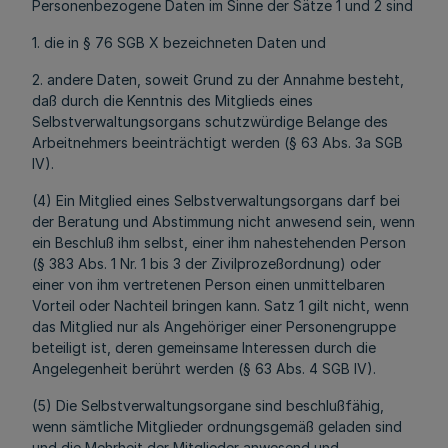
Personenbezogene Daten im Sinne der Sätze 1 und 2 sind
1. die in § 76 SGB X bezeichneten Daten und
2. andere Daten, soweit Grund zu der Annahme besteht,
daß durch die Kenntnis des Mitglieds eines
Selbstverwaltungsorgans schutzwürdige Belange des
Arbeitnehmers beeinträchtigt werden (§ 63 Abs. 3a SGB
IV).
(4) Ein Mitglied eines Selbstverwaltungsorgans darf bei
der Beratung und Abstimmung nicht anwesend sein, wenn
ein Beschluß ihm selbst, einer ihm nahestehenden Person
(§ 383 Abs. 1 Nr. 1 bis 3 der Zivilprozeßordnung) oder
einer von ihm vertretenen Person einen unmittelbaren
Vorteil oder Nachteil bringen kann. Satz 1 gilt nicht, wenn
das Mitglied nur als Angehöriger einer Personengruppe
beteiligt ist, deren gemeinsame Interessen durch die
Angelegenheit berührt werden (§ 63 Abs. 4 SGB IV).
(5) Die Selbstverwaltungsorgane sind beschlußfähig,
wenn sämtliche Mitglieder ordnungsgemäß geladen sind
und die Mehrheit der Mitglieder anwesend und