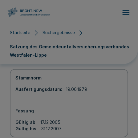
Direkt zum Inhalt
Startseite
Suchergebnisse
Satzung des Gemeindeunfallversicherungsverbandes
Westfalen-Lippe
Stammnorm
Ausfertigungsdatum
19.06.1979
Fassung
Gültig ab
17.12.2005
Gültig bis
31.12.2007