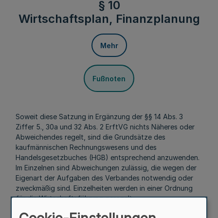
§ 10
Wirtschaftsplan, Finanzplanung
Mehr
Fußnoten
Soweit diese Satzung in Ergänzung der §§ 14 Abs. 3
Ziffer 5., 30a und 32 Abs. 2 ErftVG nichts Näheres oder
Abweichendes regelt, sind die Grundsätze des
kaufmännischen Rechnungswesens und des
Handelsgesetzbuches (HGB) entsprechend anzuwenden.
Im Einzelnen sind Abweichungen zulässig, die wegen der
Eigenart der Aufgaben des Verbandes notwendig oder
zweckmäßig sind. Einzelheiten werden in einer Ordnung
für die Wirtschaftsführung geregelt.
§ 10a