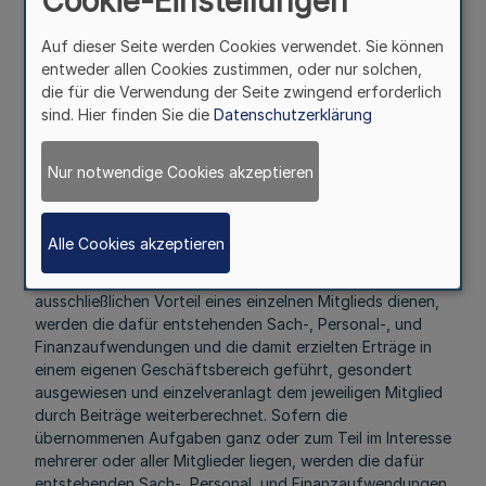
Cookie-Einstellungen
(§§ 52 Abs. 2 LWG, § 4 Abs. 2
Auf dieser Seite werden Cookies verwendet. Sie können
ErftVG)
entweder allen Cookies zustimmen, oder nur solchen,
die für die Verwendung der Seite zwingend erforderlich
sind. Hier finden Sie die
Datenschutzerklärung
Mehr
Nur notwendige Cookies akzeptieren
Fußnoten
Alle Cookies akzeptieren
Bei übernommenen Aufgaben, deren Erledigung dem
ausschließlichen Vorteil eines einzelnen Mitglieds dienen,
werden die dafür entstehenden Sach-, Personal-, und
Finanzaufwendungen und die damit erzielten Erträge in
einem eigenen Geschäftsbereich geführt, gesondert
ausgewiesen und einzelveranlagt dem jeweiligen Mitglied
durch Beiträge weiterberechnet. Sofern die
übernommenen Aufgaben ganz oder zum Teil im Interesse
mehrerer oder aller Mitglieder liegen, werden die dafür
entstehenden Sach-, Personal, und Finanzaufwendungen