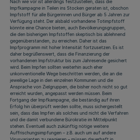
Nach wie vor ist allerdings festzustellen, dass die
Impfkampagne in Teilen ins Stocken geraten ist, obschon
Impfstoff für alle Bürgerinnen und Bürger ab 5 Jahren zur
Verfügung steht. Der alsbald vorhandene Totimpfstoff
könnte eine Chance bieten, auch Bevölkerungsgruppen,
die den bisherigen Impfstoffen skeptisch bis ablehnend
gegenüberstanden, zu erreichen. Daher ist das
Impfprogramm mit hoher Intensität fortzusetzen. Es ist
daher begrüßenswert, dass die Finanzierung der
vorhandenen Impfstruktur bis zum Jahresende gesichert
wird. Beim Impfen sollten weiterhin auch eher
unkonventionelle Wege beschritten werden, die an die
jeweilige Lage in den einzelnen Kommunen und die
Ansprache von Zielgruppen, die bisher noch nicht so gut
erreicht wurden, angepasst werden müssen. Beim
Fortgang der Impfkampagne, die beständig auf ihren
Erfolg hin überprüft werden sollte, muss sichergestellt
sein, dass das Impfen als solches und nicht die Verfahren
und die damit verbundene Bürokratie im Mittelpunkt
stehen. Eventuell auch zukünftig nötige weitere
Auffrischungsimpfungen – z.B. auch um auf andere
Virusvarianten zu reagieren – müssen dauerhaft in