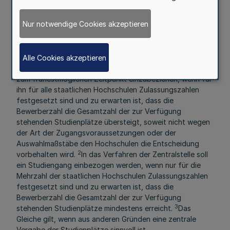
Artikel 8
Mehr
Nur notwendige Cookies akzeptieren
Einbeziehung von Studiengängen
Alle Cookies akzeptieren
1
(1)
In das Verfahren der Zentralstelle ist ein Studiengang
zum frühestmöglichen Zeitpunkt einzubeziehen, wenn für
ihn für alle staatlichen Hochschulen Zulassungszahlen
festgesetzt sind und zu erwarten ist, dass die
Bewerberzahl die Gesamtzahl der zur Verfügung
stehenden Studienplätze übersteigt, soweit nicht wegen
der Art der Zugangsvoraussetzungen oder der
Auswahlmaßstäbe den Hochschulen die Entscheidung
2
vorbehalten wird.
In das Verfahren der Zentralstelle soll
ein Studiengang einbezogen werden, wenn nur für die
Mehrzahl der staatlichen Hochschulen Zulassungszahlen
festgesetzt sind und zu erwarten ist, dass die
Bewerberzahl die Gesamtzahl der zur Verfügung
3
stehenden Studienplätze mindestens erreicht.
Das
Gleiche gilt, wenn aus anderen Gründen eine zentrale
Vergabe der Studienplätze sinnvoll ist.