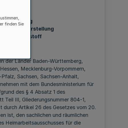
zustimmen,
anntmachung
er finden Sie
 für die Herstellung
oder Schnitzstoff
 2017
den der Länder Baden-Württemberg,
, Hessen, Mecklenburg-Vorpommern,
-Pfalz, Sachsen, Sachsen-Anhalt,
rnehmen mit dem Bundesministerium für
fgrund des § 4 Absatz 1 des
t Teil III, Gliederungsnummer 804-1,
zt durch Artikel 26 des Gesetzes vom 20.
n ist, den sachlichen und räumlichen
es Heimarbeitsausschusses für die