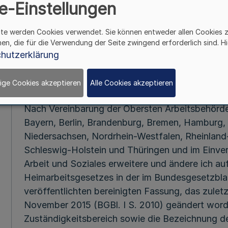
e-Einstellungen
Mehr
ite werden Cookies verwendet. Sie können entweder allen Cookies 
Änderung der Bek
hen, die für die Verwendung der Seite zwingend erforderlich sind. Hi
des Heimarbeitsausschusses
hutzerklärung
von Artikeln aus Holz 
ige Cookies akzeptieren
Alle Cookies akzeptieren
Vom 30. Mai
Nach Vereinbarung der Obersten Arbeitsbehör
Bayern, Berlin, Brandenburg, Bremen, Hamburg
Niedersachsen, Nordrhein-Westfalen, Rheinland
Schleswig-Holstein und Thüringen und im Einve
Arbeit und Soziales erweitere und ändere ich au
Heimarbeitsgesetzes in der im Bundesgesetzblat
veröffentlichten bereinigten Fassung, das zulet
November 2015 (BGBl. I S. 2010) geändert worde
Zuständigkeitsbereich sowie die Bezeichnung d