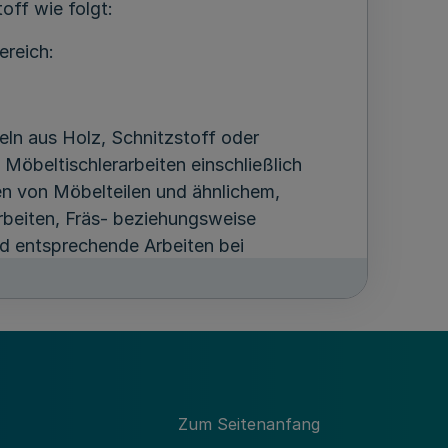
off wie folgt:
ereich:
keln aus Holz, Schnitzstoff oder
Möbeltischlerarbeiten einschließlich
n von Möbelteilen und ähnlichem,
beiten, Fräs- beziehungsweise
nd entsprechende Arbeiten bei
orken, Herstellung und Bearbeitung von
 Art, Spanschachteln, sonstigen
eßlich Raucherutensilien, Reiseandenken,
anderes), Zählen, Messen, Kontrollieren,
ertigen der Uhrkästen sowie das
n; für alle damit verbundenen
Zum Seitenanfang