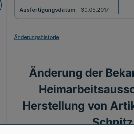
Ausfertigungsdatum
30.05.2017
Änderungshistorie
Änderung der Bek
Heimarbeitsaussc
Herstellung von Arti
Schnitz