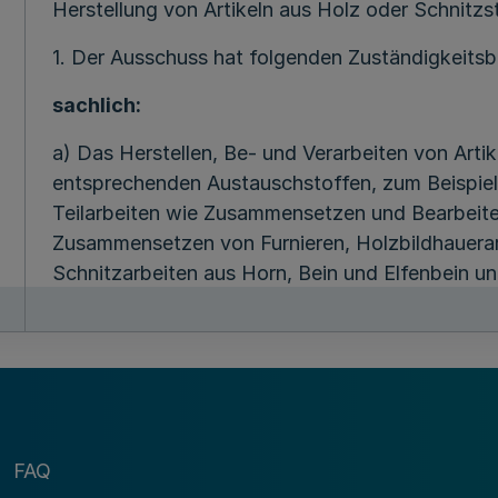
Herstellung von Artikeln aus Holz oder Schnitzst
1. Der Ausschuss hat folgenden Zuständigkeitsb
sachlich:
a) Das Herstellen, Be- und Verarbeiten von Arti
entsprechenden Austauschstoffen, zum Beispiel 
Teilarbeiten wie Zusammensetzen und Bearbeite
Zusammensetzen von Furnieren, Holzbildhauerar
Schnitzarbeiten aus Horn, Bein und Elfenbein u
Verwendung von Kunststoffen, Schneiden von K
Haus- und Küchengeräten aus Holz, Kisten aller
Holzwaren (zum Beispiel Rauchergeräte einschli
Sportartikel, Kleiderbügel, Wäscheklammern und 
Sortieren und Zurichten von Holzteilen, das Anf
Schnitzen der Uhrschilder von Schwarzwalduhre
FAQ
Verpackungsarbeiten,