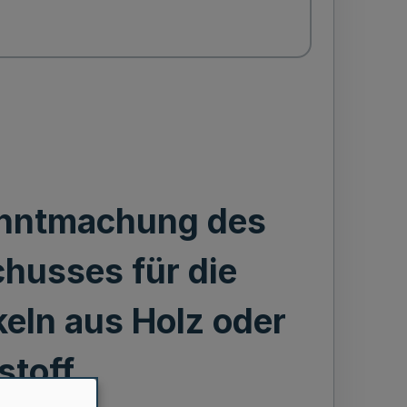
anntmachung des
husses für die
keln aus Holz oder
stoff