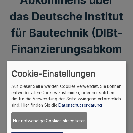
Abkommens über
das Deutsche Institut
für Bautechnik (DIBt-
Finanzierungsabkom
men)
Cookie-Einstellungen
Mehr
Auf dieser Seite werden Cookies verwendet. Sie können
entweder allen Cookies zustimmen, oder nur solchen,
Bekanntmachung des Inkrafttretens
die für die Verwendung der Seite zwingend erforderlich
der Vereinbarung zur Ausführung des Artikels 11 Abs.
sind. Hier finden Sie die
Datenschutzerklärung
2
des Abkommens über das Deutsche Institut
Nur notwendige Cookies akzeptieren
für Bautechnik (DIBt-Finanzierungsabkommen)