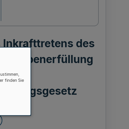
nkrafttretens des
Aufgabenerfüllung
dem
zustimmen,
er finden Sie
stärkungsgesetz
er 2025