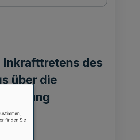
nkrafttretens des
s über die
ulassung
zustimmen,
er finden Sie
ber 2019