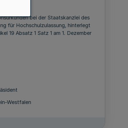
nsurkunden bei der Staatskanzlei des
ung für Hochschulzulassung, hinterlegt
ikel 19 Absatz 1 Satz 1 am 1. Dezember
räsident
in-Westfalen