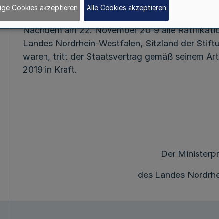
ige Cookies akzeptieren
Alle Cookies akzeptieren
Nachdem am 22. November 2019 alle Ratifikatio
Landes Nordrhein-Westfalen, Sitzland der Stift
waren, tritt der Staatsvertrag gemäß seinem Art
2019 in Kraft.
Der Ministerp
des Landes Nordrhe