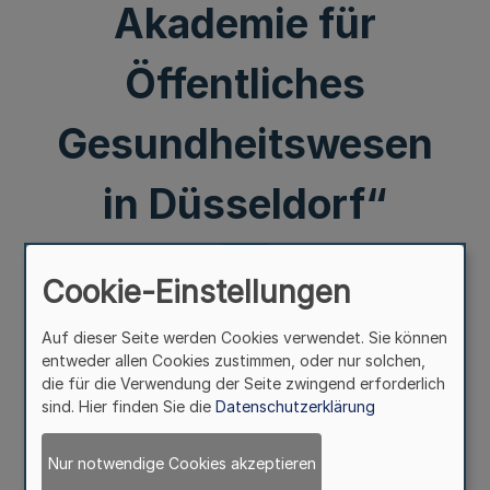
Akademie für
Öffentliches
Gesundheitswesen
in Düsseldorf“
Mehr
Cookie-Einstellungen
Auf dieser Seite werden Cookies verwendet. Sie können
entweder allen Cookies zustimmen, oder nur solchen,
Vom 9. April 2024
die für die Verwendung der Seite zwingend erforderlich
sind. Hier finden Sie die
Datenschutzerklärung
Der Landtag Nordrhein-Westfalen hat in seiner Sitzung
Nur notwendige Cookies akzeptieren
am 20. März 2024 gemäß Artikel 66 Satz 2 der