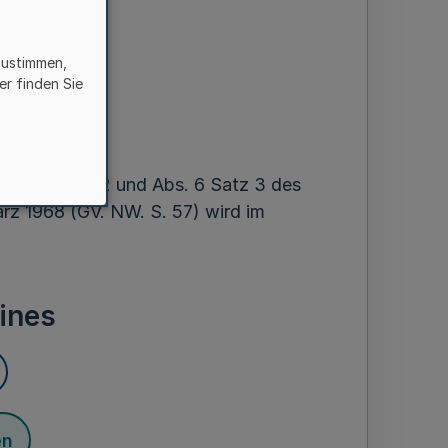
en
zustimmen,
er finden Sie
 1968
 Abs. 3 Satz 2 und Abs. 6 Satz 3 des
z 1968 (GV. NW. S. 57) wird im
ines
en