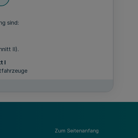
ng sind:
itt II).
t I
ftfahrzeuge
stimmung
Zum Seitenanfang
en