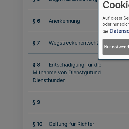
Cooki
Auf dieser Se
§ 6
Anerkennung
oder nur solc
Datensc
die
§ 7
Wegstreckenentschädigung
Nur notwend
§ 8
Entschädigung für die
Mitnahme von Dienstgutund
Diensthunden
§ 9
§ 10
Geltung für Richter