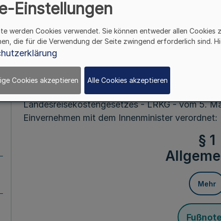
e-Einstellungen
Fußnot
ite werden Cookies verwendet. Sie können entweder allen Cookies 
hen, die für die Verwendung der Seite zwingend erforderlich sind. Hi
hutzerklärung
Vom 31. Mai
ige Cookies akzeptieren
Alle Cookies akzeptieren
Auf Grund des § 6 Abs. 1 Satz 2, Abs. 2 Satz 2,
Landesreisekostengesetzes - LRKG - vom 5. Mär
Einvernehmen mit dem Innenminister verordnet:
§ 1
Allgeme
Mehr
Fußnot