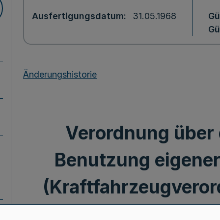
Ausfertigungsdatum
31.05.1968
Gü
Gü
Änderungshistorie
Verordnung über d
Benutzung eigener
(Kraftfahrzeugveror
Mehr