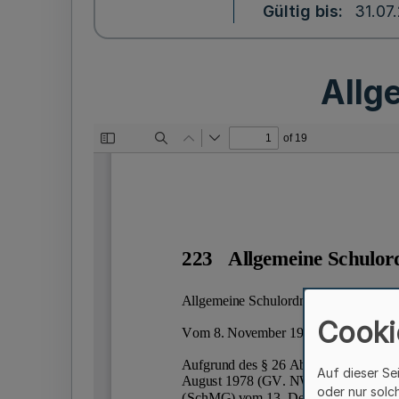
Gültig bis
31.07
Allg
Cooki
Auf dieser Se
oder nur solc