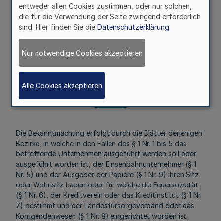
Ergänzungen und Abänderungen der bezeichneten
entweder allen Cookies zustimmen, oder nur solchen,
Erlasse und Urkunden, auch wenn diese selbst durch die
die für die Verwendung der Seite zwingend erforderlich
Gesetzsammlung bekanntgemacht worden sind.
sind. Hier finden Sie die
Datenschutzerklärung
§ 2
Nur notwendige Cookies akzeptieren
Mehr
Alle Cookies akzeptieren
Fußnoten
Die Bekanntmachung erfolgt durch die Blätter derjenigen
Bezirke, in welche in den Fällen des § 1 Nr. 1 bis 5 das
betreffende Unternehmen ausgeführt werden soll oder
ausgeführt worden ist, der Einsenbahnunternehmer (§ 1
Nr. 5) und der Ausgeber der Papiere (§ 1 Nr. 9) ihren Sitz
oder Wohnsitz haben oder für welche die Feuersozietät
(§ 1 Nr. 6), der Kreditverein oder das Kreditinstitut (§ 1 Nr.
7) bestimmt und der Landesfürsorgeverband oder das
Korrigendenwesen (§ 1 Nr. 8) eingerichtet worden ist.