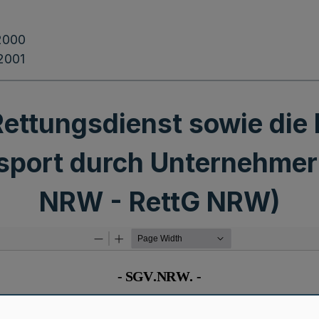
2000
.2001
ettungsdienst sowie die 
sport durch Unternehmer
NRW - RettG NRW)