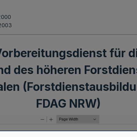
2000
.2003
orbereitungsdienst für 
d des höheren Forstdien
len (Forstdienstausbil
FDAG NRW)