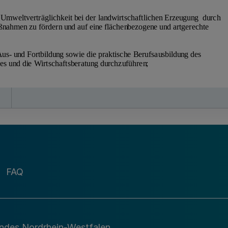
FAQ
andes Nordrhein-Westfalen