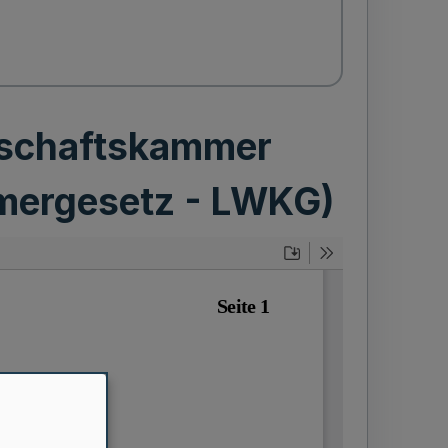
rtschaftskammer
mergesetz - LWKG)