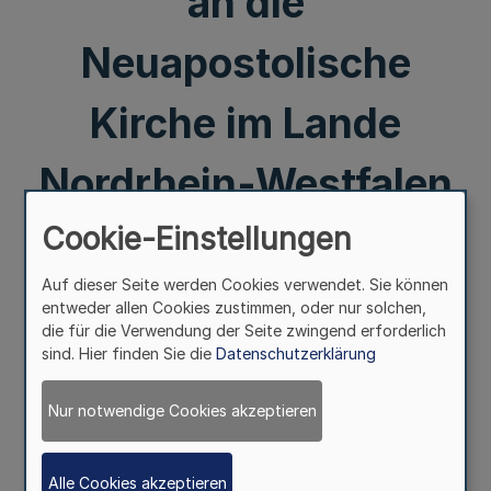
an die
Neuapostolische
Kirche im Lande
Nordrhein-Westfalen
Cookie-Einstellungen
Mehr
Auf dieser Seite werden Cookies verwendet. Sie können
Vom 24. April 1951
entweder allen Cookies zustimmen, oder nur solchen,
die für die Verwendung der Seite zwingend erforderlich
§ 1
sind. Hier finden Sie die
Datenschutzerklärung
Mehr
Nur notwendige Cookies akzeptieren
Der Neuapostolischen Kirche des Landes Nordrhein-
Westfalen werden für den Bereich des Landes Nordrhein-
Alle Cookies akzeptieren