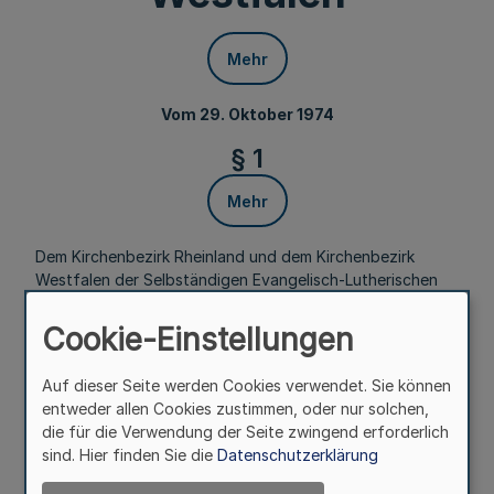
Mehr
Vom 29. Oktober 1974
§ 1
Mehr
Dem Kirchenbezirk Rheinland und dem Kirchenbezirk
Westfalen der Selbständigen Evangelisch-Lutherischen
Kirche sowie der Evangelisch-Lutherischen Kreuz-
Gemeinde Bochum, der Evangelisch-Lutherischen
Cookie-Einstellungen
(altlutherischen) Gemeinde Borghorst-Münster-Gronau,
der Evangelisch-Lutherischen (altlutherischen)
Auf dieser Seite werden Cookies verwendet. Sie können
Trinitatiskirchengemeinde Dortmund, der Evangelisch-
entweder allen Cookies zustimmen, oder nur solchen,
Lutherischen (altlutherischen) Auferstehungs-
die für die Verwendung der Seite zwingend erforderlich
Kirchengemeinde Duisburg, der Evangelisch-Lutherischen
sind. Hier finden Sie die
Datenschutzerklärung
(altlutherischen) Gemeinde Hagen-Lüdenscheid-Iserlohn
und der Evangelisch-Lutherischen (altlutherischen) St.