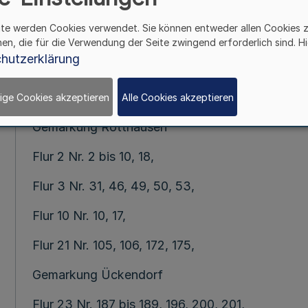
Vom 22. Novem
§ 1
ite werden Cookies verwendet. Sie können entweder allen Cookies 
hen, die für die Verwendung der Seite zwingend erforderlich sind. Hi
hutzerklärung
Mehr
(1) Die folgenden, bisher zur Stadt Gelsenkirch
ige Cookies akzeptieren
Alle Cookies akzeptieren
Gemarkung Rotthausen
Flur 2 Nr. 2 bis 10, 18,
Flur 3 Nr. 31, 46, 49, 50, 53,
Flur 10 Nr. 10, 17,
Flur 21 Nr. 105, 106, 172, 175,
Gemarkung Ückendorf
Flur 23 Nr. 187 bis 189, 196, 200, 201,