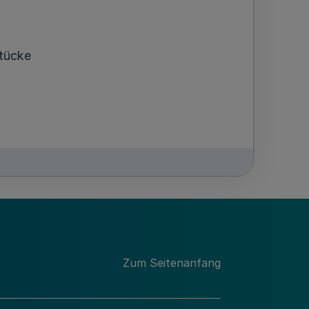
stücke
12 bis 418,
Zum Seitenanfang
, 237, 240,