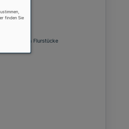
ber 1966
zustimmen,
er finden Sie
en gehörenden Flurstücke