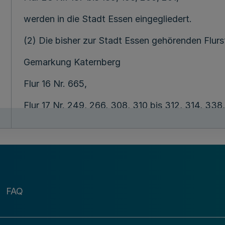
werden in die Stadt Essen eingegliedert.
(2) Die bisher zur Stadt Essen gehörenden Flur
Gemarkung Katernberg
Flur 16 Nr. 665,
Flur 17 Nr. 249, 266, 308, 310 bis 312, 314, 338,
Flur 18 Nr. 710, 727,
Flur 19 Nr. 452,
Flur 20 Nr. 150, 337, 339, 340, 403, 405, 407, 4
FAQ
Gemarkung Kray
Flur 1 Nr. 58 bis 67, 69 bis 78, 113, 177, 228, 235