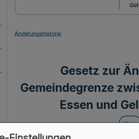
Gül
Änderungshistorie
Gesetz zur Ä
Gemeindegrenze zwi
Essen und Ge
Mehr
e-Einstellungen