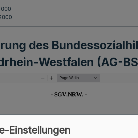
2000
.2000
rung des Bundessozialhil
drhein-Westfalen (AG-
e-Einstellungen