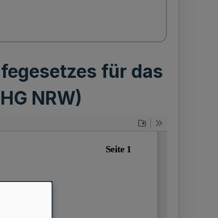
fegesetzes für das
BSHG NRW)