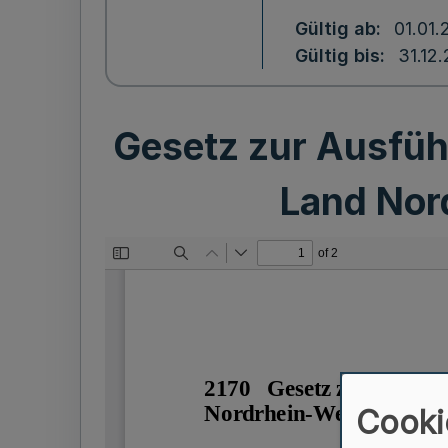
Gültig ab
01.01.
Gültig bis
31.12
Gesetz zur Ausfüh
Land Nor
Cooki