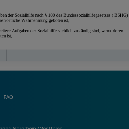
FAQ
andes Nordrhein-Westfalen