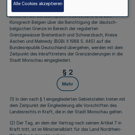
Alle Cookies akzeptieren
Die Gebietsteile, die nach Artikel 2 des Vertrages
zwischen der Bundesrepublik Deutschland und dem
Königreich Belgien über die Berichtigung der deutsch-
belgischen Grenze im Bereich der regulierten
Grenzgewässer Breitenbach und Schwarzbach, Kreise
Aachen und Malmedy (BGBl. II 1988 S. 445) auf die
Bundesrepublik Deutschland übergehen, werden mit dem
Zeitpunkt des Inkrafttretens der Grenzänderungen in die
Stadt Monschau eingegliedert.
§ 2
Mehr
(1) In den nach § 1 eingegliederten Gebietsteilen treten mit
dem Zeitpunkt der Eingliederung alle Vorschriften des
Landesrechts in Kraft, die in der Stadt Monschau gelten.
(2) Der Tag, an dem der Vertrag nach seinem Artikel 7 in
Kraft tritt, ist im Ministerialblatt für das Land Nordrhein-