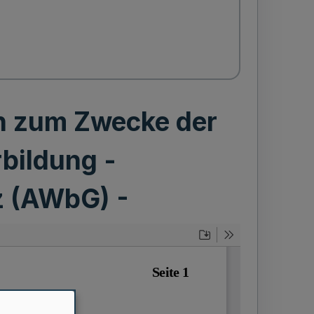
rn zum Zwecke der
rbildung -
z (AWbG) -