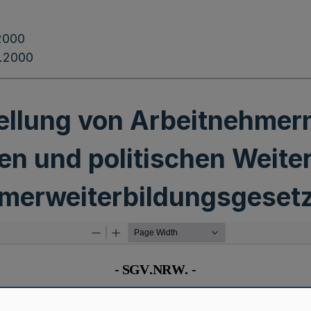
2000
.2000
tellung von Arbeitnehme
en und politischen Weite
merweiterbildungsgeset