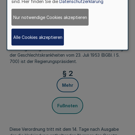
sind. Hier finden Sie die
Datenschutzerklärung
wird verordnet:
§ 1
Nur notwendige Cookies akzeptieren
Mehr
Alle Cookies akzeptieren
Zuständige Verwaltungsbehörde für die Ahndung von
Ordnungswidrigkeiten nach dem Gesetz zur Bekämpfung
der Geschlechtskrankheiten vom 23. Juli 1953 (BGBl. I S.
700) ist der Regierungspräsident.
§ 2
Mehr
Fußnoten
Diese Verordnung tritt mit dem 14. Tage nach Ausgabe