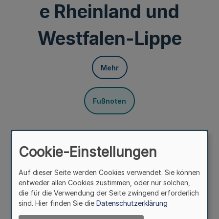
e Rheinland und
Westfalen-Lippe
Mehr
Fußnoten
Vom 1. Oktober 1980
Cookie-Einstellungen
Auf Grund des § 25 Abs. 3 der
Landschaftsverbandsordnung vom 12. Mai 1953 (GS. NW.
Auf dieser Seite werden Cookies verwendet. Sie können
S. 217), zuletzt geändert durch Gesetz vom 15. Mai 1979
entweder allen Cookies zustimmen, oder nur solchen,
(GV. NW. S. 408), wird im Einvernehmen mit dem Ausschuß
die für die Verwendung der Seite zwingend erforderlich
für Kommunalpolitik des Landtags verordnet:
sind. Hier finden Sie die
Datenschutzerklärung
§ 1