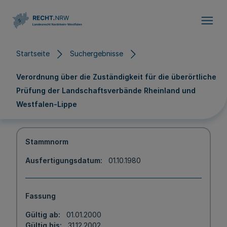
Direkt zum Inhalt
Startseite
Suchergebnisse
Verordnung über die Zuständigkeit für die überörtliche
Prüfung der Landschaftsverbände Rheinland und
Westfalen-Lippe
Stammnorm
Ausfertigungsdatum
01.10.1980
Fassung
Gültig ab
01.01.2000
Gültig bis
31.12.2002