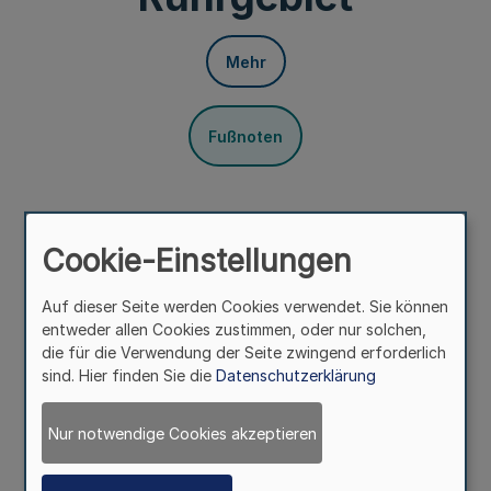
Mehr
Fußnoten
Vom 26. Oktober 1979
Cookie-Einstellungen
Auf Grund des § 27 Abs. 3 des Gesetzes über den
Kommunalverband Ruhrgebiet in der Fassung vom 18. 9.
Auf dieser Seite werden Cookies verwendet. Sie können
1979 (GV. NW. S. 554) wird verordnet:
entweder allen Cookies zustimmen, oder nur solchen,
§ 1
die für die Verwendung der Seite zwingend erforderlich
sind. Hier finden Sie die
Datenschutzerklärung
Mehr
Nur notwendige Cookies akzeptieren
Die überörtliche Prüfung des Kommunalverbandes
Ruhrgebiet wird dem Gemeindeprüfungsamt des