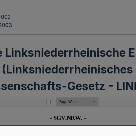
2002
.2003
e Linksniederrheinische
(Linksniederrheinische
senschafts-Gesetz - LIN