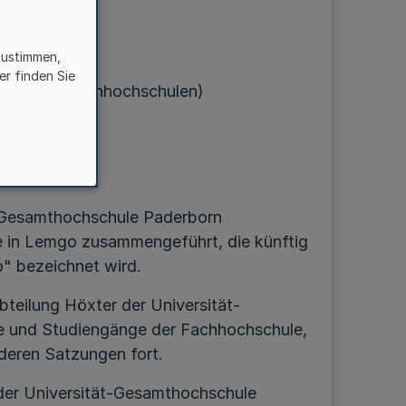
zustimmen,
ber 2001
er finden Sie
rdnung der Fachhochschulen)
ät-Gesamthochschule Paderborn
e in Lemgo zusammengeführt, die künftig
" bezeichnet wird.
bteilung Höxter der Universität-
e und Studiengänge der Fachhochschule,
deren Satzungen fort.
 der Universität-Gesamthochschule