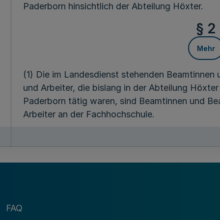
Paderborn hinsichtlich der Abteilung Höxter.
§ 2
Mehr
(1) Die im Landesdienst stehenden Beamtinnen u
und Arbeiter, die bislang in der Abteilung Höxt
Paderborn tätig waren, sind Beamtinnen und Bea
Arbeiter an der Fachhochschule.
(2) Die in die Studiengänge der Abteilung Höxt
Paderborn eingeschriebenen Studierenden, Zwei
Gasthörerinnen und Gasthörer sind durch die 
(3) Die Mitglieder der Fachbereiche in der Abtei
Gesamthochschule Paderborn und die diesen F
FAQ
bleiben den entsprechenden Fachbereichen der 