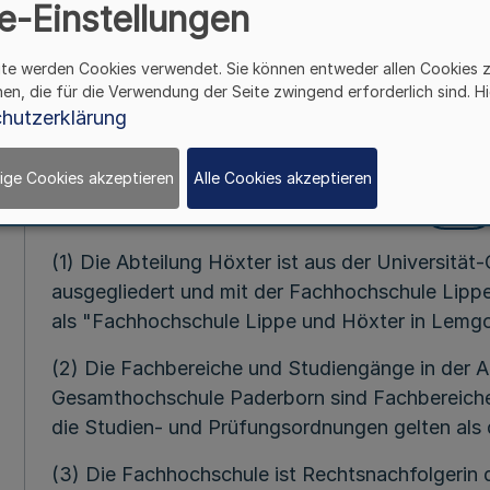
e-Einstellungen
Mehr
ite werden Cookies verwendet. Sie können entweder allen Cookies 
Vom 27. Novem
hen, die für die Verwendung der Seite zwingend erforderlich sind. Hi
(Artikel II d. Gesetzes zur Neuo
hutzerklärung
§ 1
ige Cookies akzeptieren
Alle Cookies akzeptieren
Mehr
(1) Die Abteilung Höxter ist aus der Universit
ausgegliedert und mit der Fachhochschule Lipp
als "Fachhochschule Lippe und Höxter in Lemgo
(2) Die Fachbereiche und Studiengänge in der A
Gesamthochschule Paderborn sind Fachbereich
die Studien- und Prüfungsordnungen gelten als 
(3) Die Fachhochschule ist Rechtsnachfolgerin