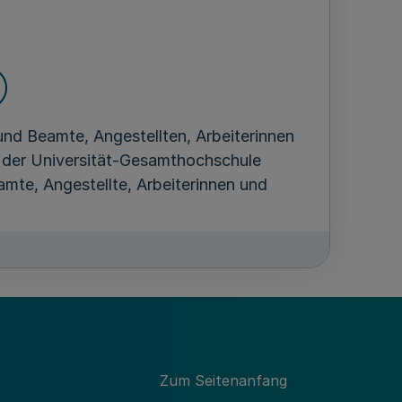
nd Beamte, Angestellten, Arbeiterinnen
er der Universität-Gesamthochschule
mte, Angestellte, Arbeiterinnen und
er der Universität-Gesamthochschule
thörer und Zweithörerinnen sowie
Fachhochschule übernommen.
lung Höxter der Universität-
achbereichen zugeordneten Angehörigen
Zum Seitenanfang
Fachhochschule als Mitglieder und