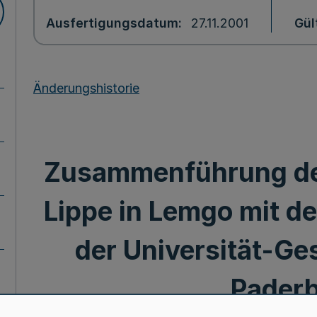
Ausfertigungsdatum
27.11.2001
Gül
Änderungshistorie
Zusammenführung de
Lippe in Lemgo mit de
der Universität-G
Pader