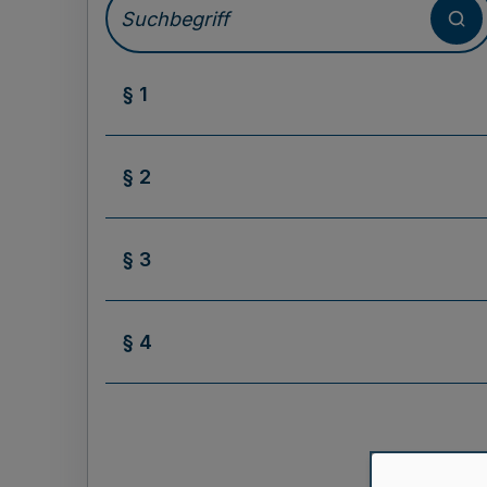
§ 1
§ 2
§ 3
§ 4