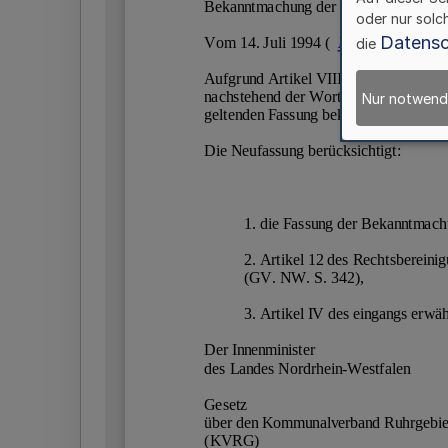
oder nur solc
Datensc
die
Nur notwend