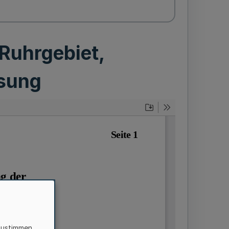
Ruhrgebiet,
sung
zustimmen,