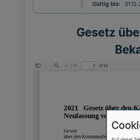
Gültig bis
31.12
Gesetz übe
Bek
Cooki
Auf dieser Se