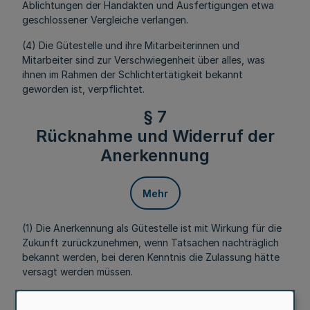
Ablichtungen der Handakten und Ausfertigungen etwa
geschlossener Vergleiche verlangen.
(4) Die Gütestelle und ihre Mitarbeiterinnen und
Mitarbeiter sind zur Verschwiegenheit über alles, was
ihnen im Rahmen der Schlichtertätigkeit bekannt
geworden ist, verpflichtet.
§ 7
Rücknahme und Widerruf der
Anerkennung
Mehr
(1) Die Anerkennung als Gütestelle ist mit Wirkung für die
Zukunft zurückzunehmen, wenn Tatsachen nachträglich
bekannt werden, bei deren Kenntnis die Zulassung hätte
versagt werden müssen.
(2) Die Anerkennung ist zu widerrufen,