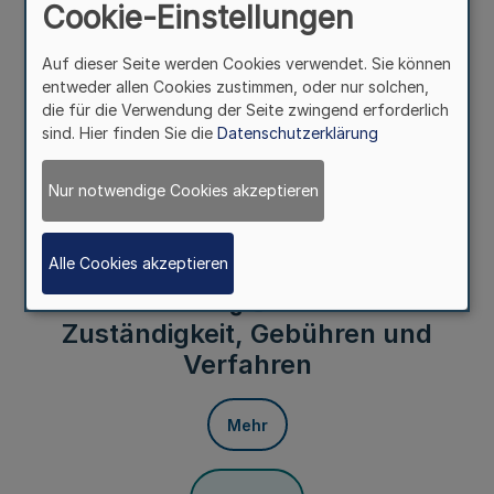
Cookie-Einstellungen
a) wenn die Schlichterin oder der Schlichter nicht mehr
die persönlichen Voraussetzungen des § 3 erfüllt;
Auf dieser Seite werden Cookies verwendet. Sie können
b) wenn die Verfahrensordnung nicht mehr den
entweder allen Cookies zustimmen, oder nur solchen,
Anforderungen des § 4 entspricht;
die für die Verwendung der Seite zwingend erforderlich
sind. Hier finden Sie die
Datenschutzerklärung
c) wenn die erforderliche Haftpflichtversicherung (§ 5)
nicht mehr besteht;
Nur notwendige Cookies akzeptieren
d) wenn die Gütestelle auf die Rechte aus ihrer
Anerkennung gegenüber der für die Anerkennung
zuständigen Behörde schriftlich verzichtet hat.
Alle Cookies akzeptieren
§ 8
Zuständigkeit, Gebühren und
Verfahren
Mehr