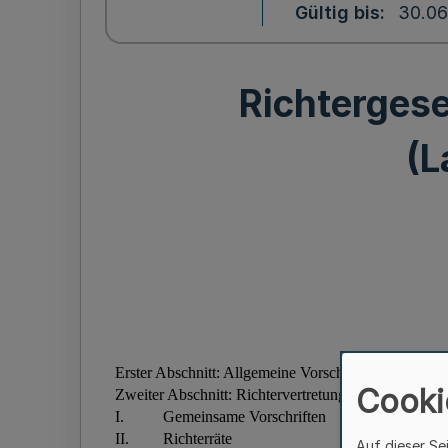
Gültig bis
30.06
Richtergese
(L
Cooki
Auf dieser Se