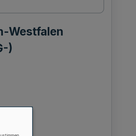
in-Westfalen
G-)
zustimmen,