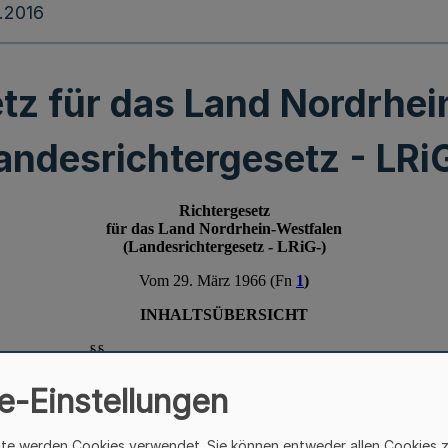
.2016
tz für das Land Nordrhe
andesrichtergesetz - LRi
e-Einstellungen
ite werden Cookies verwendet. Sie können entweder allen Cookies 