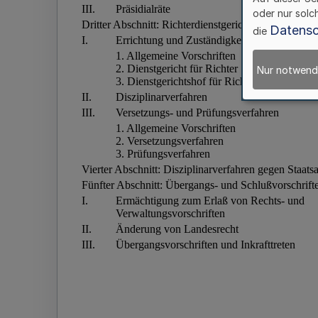
oder nur solc
Datensc
die
Nur notwend