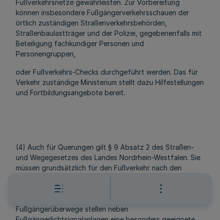
Fußverkehrsnetze gewährleisten. Zur Vorbereitung
können insbesondere Fußgängerverkehrsschauen der
örtlich zuständigen Straßenverkehrsbehörden,
Straßenbaulastträger und der Polizei, gegebenenfalls mit
Beteiligung fachkundiger Personen und
Personengruppen,
oder Fußverkehrs-Checks durchgeführt werden. Das für
Verkehr zuständige Ministerium stellt dazu Hilfestellungen
und Fortbildungsangebote bereit.
(4) Auch für Querungen gilt § 9 Absatz 2 des Straßen-
und Wegegesetzes des Landes Nordrhein-Westfalen. Sie
müssen grundsätzlich für den Fußverkehr nach den
allgemein anerkannten Regeln der Technik sicher,
barrierefrei und so gestaltet sein, dass der Fußverkehr in
einer angemessenen Zeit die andere Straßenseite erreicht.
Fußgängerüberwege stellen neben
Fußgängerlichtsignalanlagen eine besonders geeignete