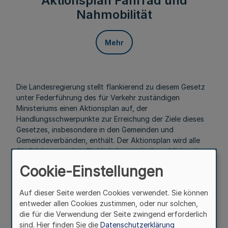
Aktionsplan Fahrrad und
Nahmobilität
Mehr
Die Landesregierung stellt flankierend zu diesem Gesetz
unter Federführung des für Verkehr zuständigen
Ministeriums einen Aktionsplan auf, der
Handlungsschwerpunkte zur Erreichung der Ziele dieses
Gesetzes, insbesondere in den Gemeinden und
Gemeindeverbänden, enthält. Der Aktionsplan wird alle
fünf Jahre von dem für Verkehr zuständigen Ministerium
in Abstimmung mit den darüber hinaus betroffenen
Cookie-Einstellungen
Ministerien evaluiert.
§ 3
Auf dieser Seite werden Cookies verwendet. Sie können
entweder allen Cookies zustimmen, oder nur solchen,
Förderprogramm Nahmobilität
die für die Verwendung der Seite zwingend erforderlich
sind. Hier finden Sie die
Datenschutzerklärung