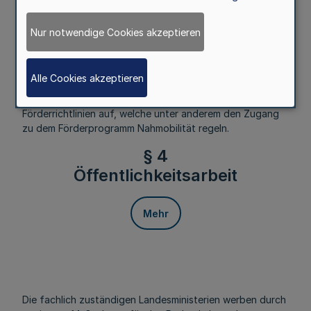
Mehr
Nur notwendige Cookies akzeptieren
Das für Verkehr zuständige Ministerium fördert Projekte
Alle Cookies akzeptieren
der Nahmobilität und stellt dazu jährlich das
Förderprogramm Nahmobilität auf. Es stellt
Förderrichtlinien auf, welche unter anderem den Zugang
zu dem Förderprogramm Nahmobilität regeln.
§ 4
Öffentlichkeitsarbeit
Mehr
Die fachlich zuständigen Landesministerien werben durch