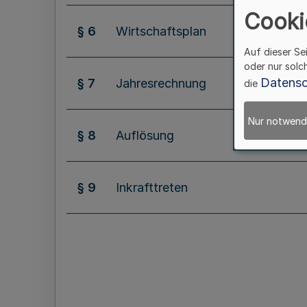
Cooki
§ 6
Wirtschaftsplan
Auf dieser Se
oder nur solc
Datensc
§ 7
Jahresrechnung
die
Nur notwend
§ 8
Auflösung
§ 9
Inkrafttreten