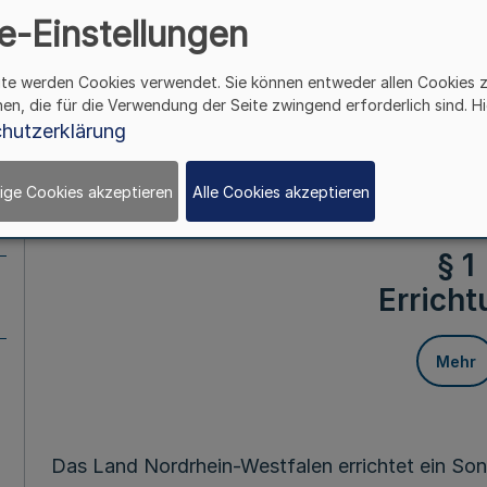
e-Einstellungen
Krisenbewälti
ite werden Cookies verwendet. Sie können entweder allen Cookies 
hen, die für die Verwendung der Seite zwingend erforderlich sind. Hi
Mehr
hutzerklärung
ige Cookies akzeptieren
Alle Cookies akzeptieren
Vom 21. Dezem
§ 1
Erricht
Mehr
Das Land Nordrhein-Westfalen errichtet ein S