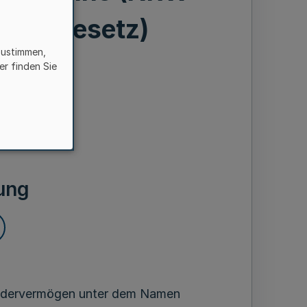
gungsgesetz)
zustimmen,
er finden Sie
ber 2022
ung
ondervermögen unter dem Namen