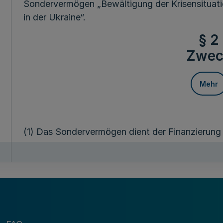
Sondervermögen „Bewältigung der Krisensituatio
in der Ukraine“.
§ 2
Zwec
Mehr
(1) Das Sondervermögen dient der Finanzierun
Bewältigung der Krisensituation in Folge des rus
das Land Nordrhein-Westfalen.
(2) Zur Erfüllung des Zwecks nach Absatz 1 sind 
und Krisenvorsorge aus dem Sondervermögen zul