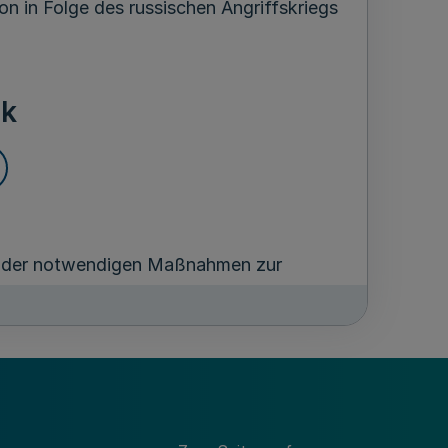
n in Folge des russischen Angriffskriegs
k
g der notwendigen Maßnahmen zur
sischen Angriffskriegs in der Ukraine für
Ausgaben für Krisenhilfe, Krisenresilienz
ässig für: