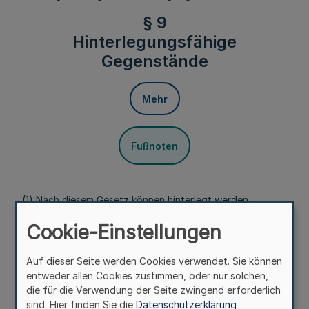
§ 9
Hinterlegungsfähige
Gegenstände
Mehr
Fußnoten
(1) Nach diesem Gesetz können hinterlegt werden
1. Geld in Form gesetzlicher oder gesetzlich zugelassener
Cookie-Einstellungen
Zahlungsmittel (Geldhinterlegung) oder
Auf dieser Seite werden Cookies verwendet. Sie können
2. Wertpapierguthaben, Wertpapiere oder sonstige
entweder allen Cookies zustimmen, oder nur solchen,
Urkunden, Geldzeichen und Kostbarkeiten
die für die Verwendung der Seite zwingend erforderlich
(Werthinterlegung).
sind. Hier finden Sie die
Datenschutzerklärung