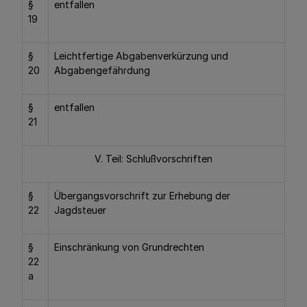
§
entfallen
19
§
Leichtfertige Abgabenverkürzung und
20
Abgabengefährdung
§
entfallen
21
V. Teil: Schlußvorschriften
§
Übergangsvorschrift zur Erhebung der
22
Jagdsteuer
§
Einschränkung von Grundrechten
22
a