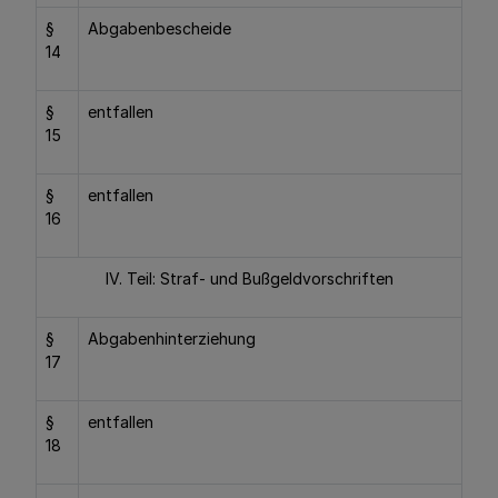
§
Abgabenbescheide
14
§
entfallen
15
§
entfallen
16
IV. Teil: Straf- und Bußgeldvorschriften
§
Abgabenhinterziehung
17
§
entfallen
18